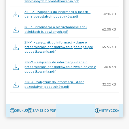
zwolnionych z opodatkowania.pdf
ZIL - 3 - załącznik do informacji o lasach -
32.16 KB
dane pozostałych podatników.pdf
IN - 1 -informacja o nieruchomościach i
62.05 KB
obiektach budowlanych.pdf
ZIN-1 - załącznik do informacji - dane o
przedmiotach opodatkowania podlegające
36.68 KB
opodatkowaniu.pdf
ZIN-2 - załącznik do informacji - dane o
przedmiotach opodatkowania zwolnionych z
36.6 KB
opodatkowania.pdf
ZIN-3 - załącznik do informacji - dane
32.22 KB
pozostałych podatników.pdf
DRUKUJ
ZAPISZ DO PDF
METRYCZKA