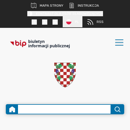
MAPA STRONY
INSTRUKCJA
KONTRAST DLA OSÓB SŁABOWIDZĄCYCH
PL
RSS
biuletyn
informacji publicznej