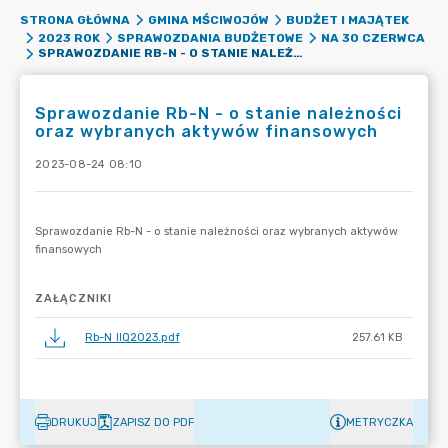
STRONA GŁÓWNA
GMINA MŚCIWOJÓW
BUDŻET I MAJĄTEK
2023 ROK
SPRAWOZDANIA BUDŻETOWE
NA 30 CZERWCA
SPRAWOZDANIE RB-N - O STANIE NALEŻNOŚCI ORAZ WYBRANYCH AKTYWÓW FINANSOWYCH
Sprawozdanie Rb-N - o stanie należności
oraz wybranych aktywów finansowych
2023-08-24 08:10
ZAŁĄCZNIKI
Rb-N IIQ2023.pdf
257.61 KB
DRUKUJ
ZAPISZ DO PDF
METRYCZKA