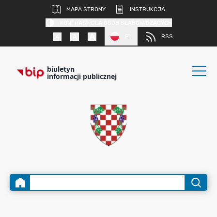
MAPA STRONY
INSTRUKCJA
KONTRAST DLA OSÓB SŁABOWIDZĄCYCH
PL
RSS
biuletyn
informacji publicznej