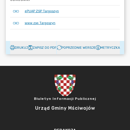
ePUAP ZSP Targoszyn
www zsp Targoszyn
DRUKUJ
ZAPISZ DO PDF
POPRZEDNIE WERSJE
METRYCZKA
Biuletyn Informacji Publicznej
Urząd Gminy Mściwojów