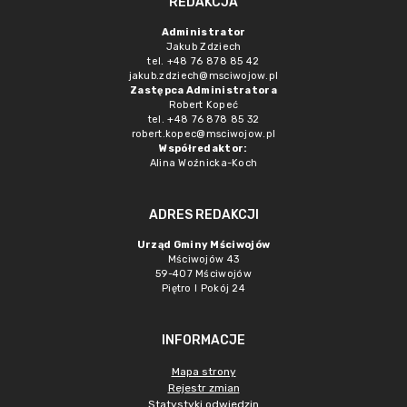
REDAKCJA
Administrator
Jakub Zdziech
tel. +48 76 878 85 42
jakub.zdziech@msciwojow.pl
Zastępca Administratora
Robert Kopeć
tel. +48 76 878 85 32
robert.kopec@msciwojow.pl
Współredaktor:
Alina Woźnicka-Koch
ADRES REDAKCJI
Urząd Gminy Mściwojów
Mściwojów 43
59-407 Mściwojów
Piętro I Pokój 24
INFORMACJE
Mapa strony
Rejestr zmian
Statystyki odwiedzin