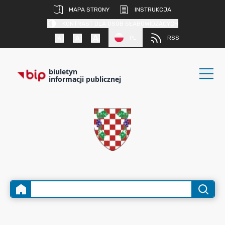
MAPA STRONY
INSTRUKCJA
KONTRAST DLA OSÓB SŁABOWIDZĄCYCH
PL
RSS
biuletyn
informacji publicznej