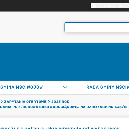
KONTRAST DLA O
GMINA MŚCIWOJÓW
RADA GMINY MŚCI
ZAPYTANIA OFERTOWE
2023 ROK
DANIA PN.: „BUDOWA SIECI WODOCIĄGOWEJ NA DZIAŁKACH NR 438/15,
iedzi na pytania jakie wpłynęły od wykonawcy