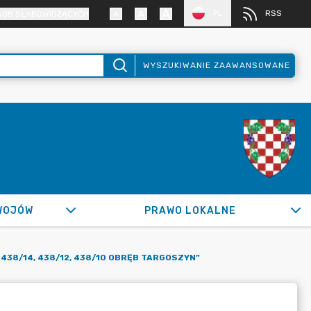
PL
RSS
SÓB SŁABOWIDZĄCYCH
WYSZUKIWANIE ZAAWANSOWANE
WOJÓW
PRAWO LOKALNE
 438/14, 438/12, 438/10 OBRĘB TARGOSZYN”