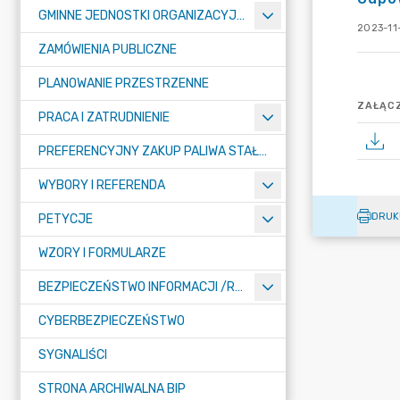
GMINNE JEDNOSTKI ORGANIZACYJNE
2023-11
ZAMÓWIENIA PUBLICZNE
PLANOWANIE PRZESTRZENNE
ZAŁĄCZ
PRACA I ZATRUDNIENIE
PREFERENCYJNY ZAKUP PALIWA STAŁEGO
WYBORY I REFERENDA
DRUK
PETYCJE
WZORY I FORMULARZE
BEZPIECZEŃSTWO INFORMACJI /RODO/
CYBERBEZPIECZEŃSTWO
SYGNALIŚCI
STRONA ARCHIWALNA BIP