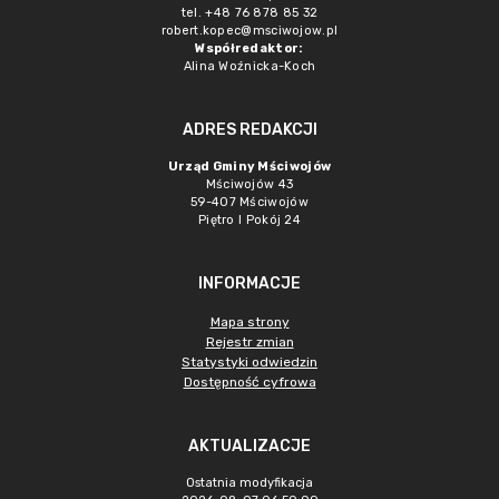
tel. +48 76 878 85 32
robert.kopec@msciwojow.pl
Współredaktor:
Alina Woźnicka-Koch
ADRES REDAKCJI
Urząd Gminy Mściwojów
Mściwojów 43
59-407 Mściwojów
Piętro I Pokój 24
INFORMACJE
Mapa strony
Rejestr zmian
Statystyki odwiedzin
Dostępność cyfrowa
AKTUALIZACJE
Ostatnia modyfikacja