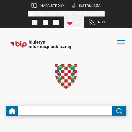
MAPA STRONY
INSTRUKCJA
KONTRAST DLA OSÓB SŁABOWIDZĄCYCH
PL
RSS
biuletyn
informacji publicznej