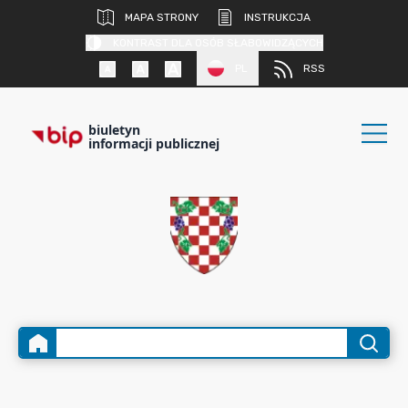
MAPA STRONY
INSTRUKCJA
KONTRAST DLA OSÓB SŁABOWIDZĄCYCH
PL
RSS
biuletyn
informacji publicznej