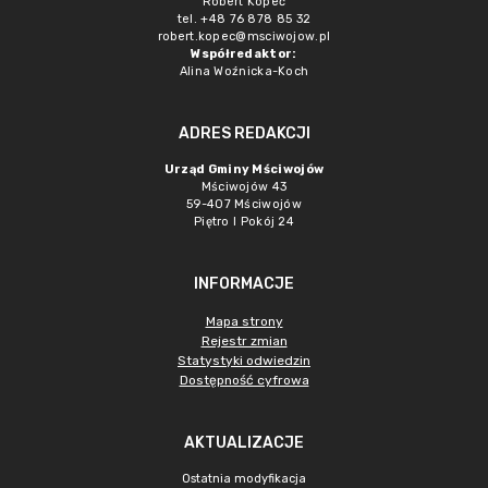
Robert Kopeć
tel. +48 76 878 85 32
robert.kopec@msciwojow.pl
Współredaktor:
Alina Woźnicka-Koch
ADRES REDAKCJI
Urząd Gminy Mściwojów
Mściwojów 43
59-407 Mściwojów
Piętro I Pokój 24
INFORMACJE
Mapa strony
Rejestr zmian
Statystyki odwiedzin
Dostępność cyfrowa
AKTUALIZACJE
Ostatnia modyfikacja