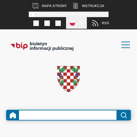
MAPA STRONY
INSTRUKCJA
KONTRAST DLA OSÓB SŁABOWIDZĄCYCH
PL
RSS
biuletyn
informacji publicznej