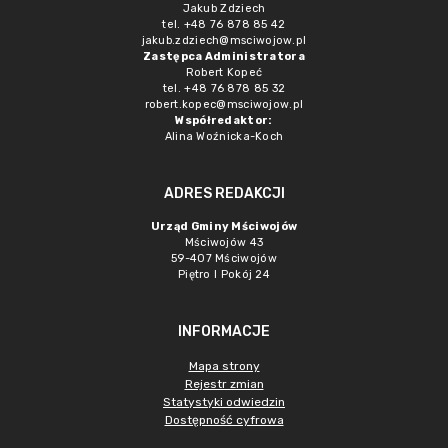
Jakub Zdziech
tel. +48 76 878 85 42
jakub.zdziech@msciwojow.pl
Zastępca Administratora
Robert Kopeć
tel. +48 76 878 85 32
robert.kopec@msciwojow.pl
Współredaktor:
Alina Woźnicka-Koch
ADRES REDAKCJI
Urząd Gminy Mściwojów
Mściwojów 43
59-407 Mściwojów
Piętro I Pokój 24
INFORMACJE
Mapa strony
Rejestr zmian
Statystyki odwiedzin
Dostępność cyfrowa