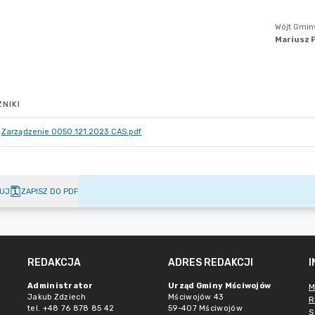
NIKI
Zarządzenie 0050.121.2023 CAS.pdf
UJ
ZAPISZ DO PDF
REDAKCJA
ADRES REDAKCJI
Administrator
Urząd Gminy Mściwojów
M
Jakub Zdziech
Mściwojów 43
R
tel. +48 76 878 85 42
59-407 Mściwojów
S