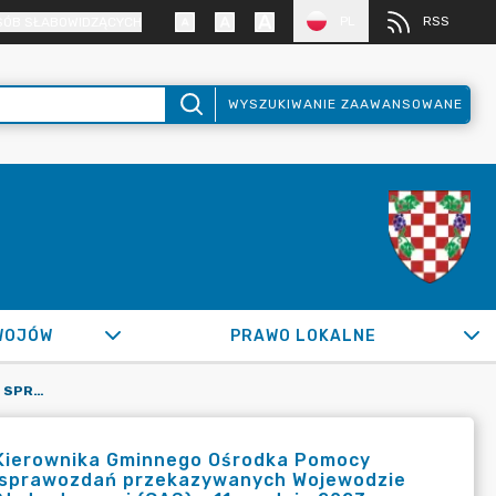
PL
RSS
SÓB SŁABOWIDZĄCYCH
WYSZUKIWANIE ZAAWANSOWANE
WOJÓW
PRAWO LOKALNE
ZARZĄDZENIE NR 0050.121.2023 W SPRAWIE UPOWAŻNIENIA KIEROWNIKA GMINNEGO OŚRODKA POMOCY SPOŁECZNEJ W MŚCIWOJOWIE DO PODPISYWANIA INFORMACJI I SPRAWOZDAŃ PRZEKAZYWANYCH WOJEWODZIE DOLNOŚLĄSKIEMU ZA POŚREDNICTWEM CENTRALNEJ APLIKACJI STATYSTYCZNEJ (CAS) - 11 GRUDNIA 2023 R.
 Kierownika Gminnego Ośrodka Pomocy
 i sprawozdań przekazywanych Wojewodzie