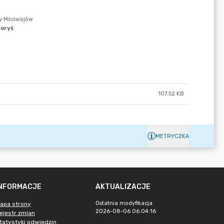
107.52 KB
METRYCZKA
INFORMACJE
AKTUALIZACJE
Ostatnia modyfikacja
apa strony
2026-08-06 06:04:16
ejestr zmian
tatystyki odwiedzin